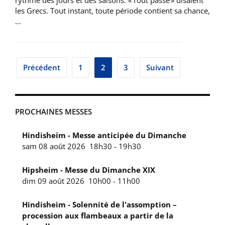
rythme des jours et des saisons. « Tout passe » disaient
les Grecs. Tout instant, toute période contient sa chance,
…
Pagination
Précédent
1
2
3
Suivant
des
publications
PROCHAINES MESSES
Hindisheim - Messe anticipée du Dimanche
sam 08 août 2026
18h30
-
19h30
Hipsheim - Messe du Dimanche XIX
dim 09 août 2026
10h00
-
11h00
Hindisheim - Solennité de l'assomption –
procession aux flambeaux a partir de la