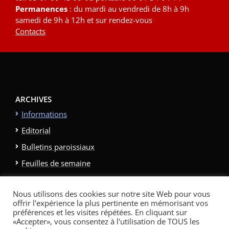
Permanences
: du mardi au vendredi de 8h à 9h
samedi de 9h à 12h et sur rendez-vous
Contacts
ARCHIVES
Informations
Editorial
Bulletins paroissiaux
Feuilles de semaine
Galerie photo
Nous utilisons des cookies sur notre site Web pour vous
Politique relative aux cookies
offrir l'expérience la plus pertinente en mémorisant vos
Politique de confidentialité
Contacts et Liens
préférences et les visites répétées. En cliquant sur
«Accepter», vous consentez à l'utilisation de TOUS les