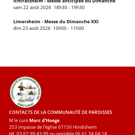
Ichtratzheim - Messe anticipée du Dimanche
sam 22 août 2026
18h30
-
19h30
Limersheim - Messe du Dimanche XXI
dim 23 août 2026
10h00
-
11h00
CONTACTS DE LA COMMUNAUTÉ DE PAROISSES
M le curé
Marc d’Hooge
253 impasse de l’église 67150 Hindisheim
tél. 03 67 99 43 99 ou portable 06 61 34 04 14