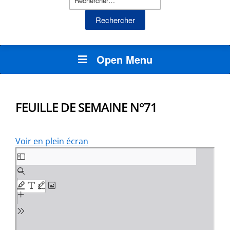
Open Menu
FEUILLE DE SEMAINE N°71
Voir en plein écran
Aller
au
contenu
PDF