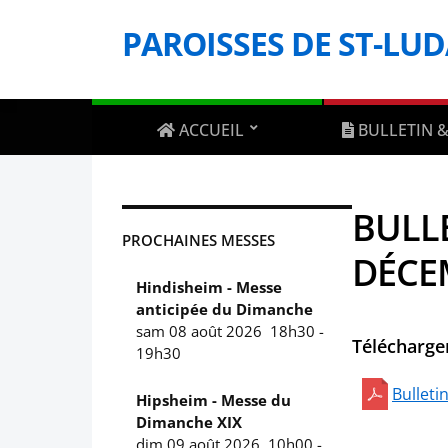
PAROISSES DE ST-LU
ACCUEIL
BULLETIN &
BULLE
PROCHAINES MESSES
DÉCE
Hindisheim - Messe
anticipée du Dimanche
sam 08 août 2026
18h30
-
Télécharger
19h30
Bulleti
Hipsheim - Messe du
Dimanche XIX
dim 09 août 2026
10h00
-