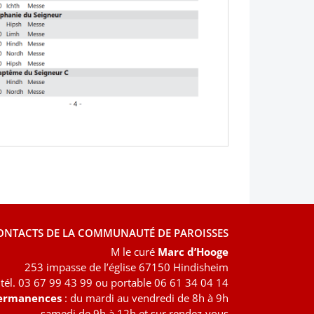
ONTACTS DE LA COMMUNAUTÉ DE PAROISSES
M le curé
Marc d’Hooge
253 impasse de l’église 67150 Hindisheim
tél. 03 67 99 43 99 ou portable 06 61 34 04 14
ermanences
: du mardi au vendredi de 8h à 9h
samedi de 9h à 12h et sur rendez-vous