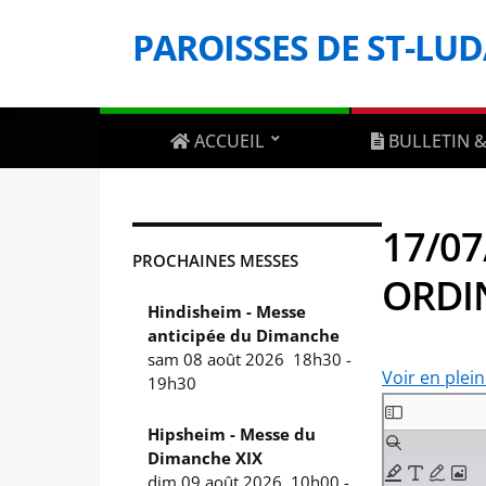
PAROISSES DE ST-LU
ACCUEIL
BULLETIN &
17/07
PROCHAINES MESSES
ORDI
Hindisheim - Messe
anticipée du Dimanche
sam 08 août 2026
18h30
-
Voir en plei
19h30
Aller
Hipsheim - Messe du
au
Dimanche XIX
contenu
dim 09 août 2026
10h00
-