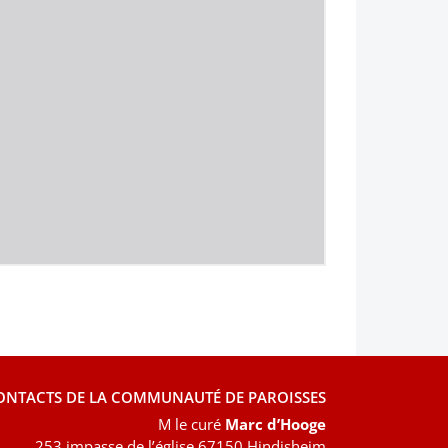
ONTACTS DE LA COMMUNAUTÉ DE PAROISSES
M le curé
Marc d’Hooge
253 impasse de l’église 67150 Hindisheim