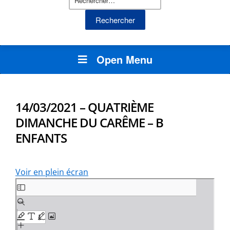
Open Menu
14/03/2021 – QUATRIÈME
DIMANCHE DU CARÊME – B
ENFANTS
Voir en plein écran
Aller
au
contenu
PDF