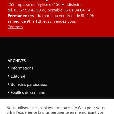
253 impasse de l’église 67150 Hindisheim
tél. 03 67 99 43 99 ou portable 06 61 34 04 14
Permanences
: du mardi au vendredi de 8h à 9h
samedi de 9h à 12h et sur rendez-vous
Contacts
ARCHIVES
Informations
Editorial
Bulletins paroissiaux
Feuilles de semaine
Galerie photo
Nous utilisons des cookies sur notre site Web pour vous
Politique relative aux cookies
offrir l'expérience la plus pertinente en mémorisant vos