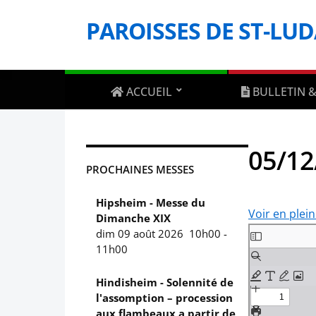
PAROISSES DE ST-LU
ACCUEIL
BULLETIN &
05/12
PROCHAINES MESSES
Hipsheim - Messe du
Voir en plei
Dimanche XIX
Aller
dim 09 août 2026
10h00
-
11h00
au
contenu
Hindisheim - Solennité de
PDF
l'assomption – procession
aux flambeaux a partir de