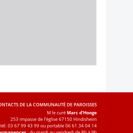
ONTACTS DE LA COMMUNAUTÉ DE PAROISSES
M le curé
Marc d’Hooge
253 impasse de l’église 67150 Hindisheim
tél. 03 67 99 43 99 ou portable 06 61 34 04 14
ermanences
: du mardi au vendredi de 8h à 9h