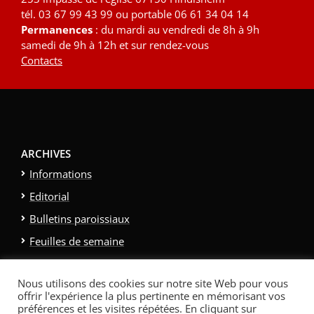
tél. 03 67 99 43 99 ou portable 06 61 34 04 14
Permanences
: du mardi au vendredi de 8h à 9h
samedi de 9h à 12h et sur rendez-vous
Contacts
ARCHIVES
Informations
Editorial
Bulletins paroissiaux
Feuilles de semaine
Galerie photo
Nous utilisons des cookies sur notre site Web pour vous
Politique relative aux cookies
offrir l'expérience la plus pertinente en mémorisant vos
Politique de confidentialité
Contacts et Liens
préférences et les visites répétées. En cliquant sur