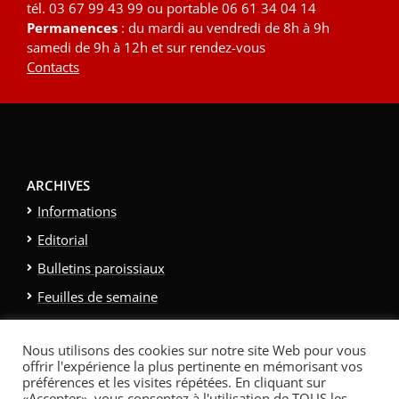
tél. 03 67 99 43 99 ou portable 06 61 34 04 14
Permanences
: du mardi au vendredi de 8h à 9h
samedi de 9h à 12h et sur rendez-vous
Contacts
ARCHIVES
Informations
Editorial
Bulletins paroissiaux
Feuilles de semaine
Galerie photo
Nous utilisons des cookies sur notre site Web pour vous
Politique relative aux cookies
offrir l'expérience la plus pertinente en mémorisant vos
Politique de confidentialité
Contacts et Liens
préférences et les visites répétées. En cliquant sur
«Accepter», vous consentez à l'utilisation de TOUS les