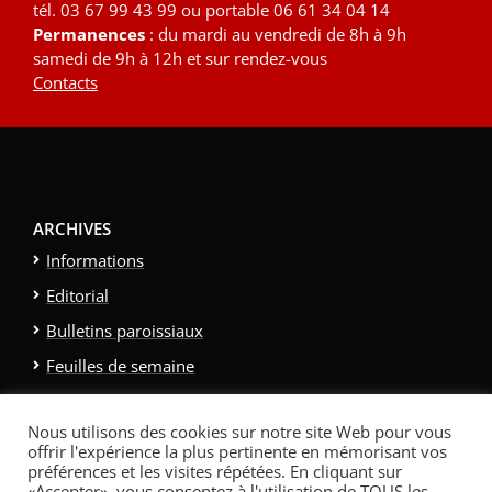
tél. 03 67 99 43 99 ou portable 06 61 34 04 14
Permanences
: du mardi au vendredi de 8h à 9h
samedi de 9h à 12h et sur rendez-vous
Contacts
ARCHIVES
Informations
Editorial
Bulletins paroissiaux
Feuilles de semaine
Galerie photo
Nous utilisons des cookies sur notre site Web pour vous
Politique relative aux cookies
offrir l'expérience la plus pertinente en mémorisant vos
Politique de confidentialité
Contacts et Liens
préférences et les visites répétées. En cliquant sur
«Accepter», vous consentez à l'utilisation de TOUS les