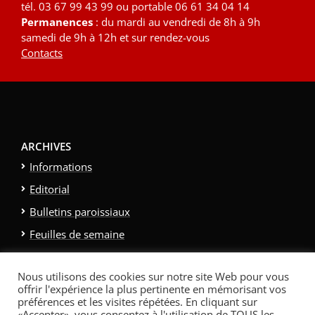
tél. 03 67 99 43 99 ou portable 06 61 34 04 14
Permanences
: du mardi au vendredi de 8h à 9h
samedi de 9h à 12h et sur rendez-vous
Contacts
ARCHIVES
Informations
Editorial
Bulletins paroissiaux
Feuilles de semaine
Galerie photo
Nous utilisons des cookies sur notre site Web pour vous
Politique relative aux cookies
offrir l'expérience la plus pertinente en mémorisant vos
Politique de confidentialité
Contacts et Liens
préférences et les visites répétées. En cliquant sur
«Accepter», vous consentez à l'utilisation de TOUS les