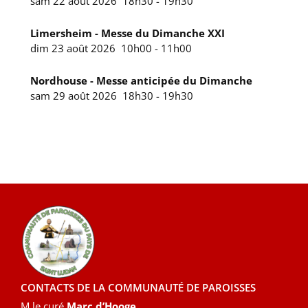
sam 22 août 2026
18h30
-
19h30
Limersheim - Messe du Dimanche XXI
dim 23 août 2026
10h00
-
11h00
Nordhouse - Messe anticipée du Dimanche
sam 29 août 2026
18h30
-
19h30
CONTACTS DE LA COMMUNAUTÉ DE PAROISSES
M le curé
Marc d’Hooge