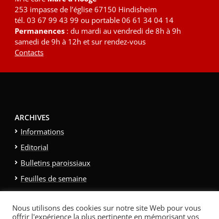
253 impasse de l’église 67150 Hindisheim
tél. 03 67 99 43 99 ou portable 06 61 34 04 14
Permanences
: du mardi au vendredi de 8h à 9h
samedi de 9h à 12h et sur rendez-vous
Contacts
ARCHIVES
Informations
Editorial
Bulletins paroissiaux
Feuilles de semaine
Galerie photo
Nous utilisons des cookies sur notre site Web pour vous
Politique relative aux cookies
offrir l'expérience la plus pertinente en mémorisant vos